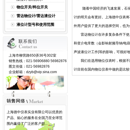
物位开关/料位开关
随着中国经济的飞速发展，石
雷达物位计/雷达液位计
计
的明天会有更好。
上海德中仪表
将
液位计型号和使用范围
外用户提供了更大的选择空间，也为
雷达物位计
在许多复杂条件下使
和变介电常数（会影响射频导纳
/
电
声波液位计工作
]
等的影响，可很好
上海市柳营路650弄36号302室
我们在选用物位仪表时，根据不同
销售热线：021-56906880 56982876
图文传值：021-56982876
计
目前在国内
物位仪表
中做的是比较
企业邮箱：dzyb@vip.sina.com
上海德中仪表实业有限公司以优质的
产品、贴心的服务在全国乃至全球范
围内赢得了广泛的客户群...